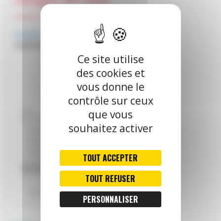
Ce site utilise
des cookies et
vous donne le
contrôle sur ceux
que vous
souhaitez activer
TOUT ACCEPTER
TOUT REFUSER
PERSONNALISER