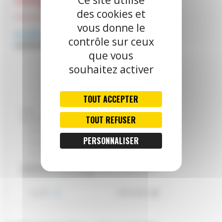
des cookies et
vous donne le
contrôle sur ceux
que vous
souhaitez activer
TOUT ACCEPTER
TOUT REFUSER
PERSONNALISER