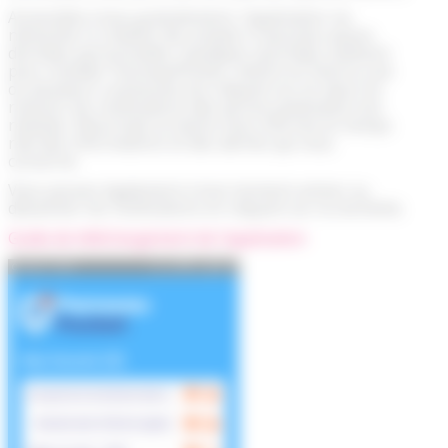
Accessible à tous gratuitement, l’application ne
nécessite ni création de compte ni aucunes autres
données personnelles. Quelques secondes suffisent
pour installer PanneauPocket, mettre en favoris une
ou plusieurs communes (en cliquant sur le cœur) et
recevoir les notifications dés qu'une publication est
réalisée. Désormais la mairie vous informe en temps
réel des informations et des alertes qui vous
concerne.
Vous pouvez également à tout moment activer ou
désactiver les notifications en cliquant sur la clochette.
Guide de téléchargement de l'application