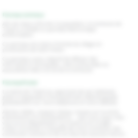
Panneau lumineux
Afin de mieux informer la population, la commune de
Thairé a installé un panneau électronique
d'information.
Ce panneau est situé à l'entrée du village en
provenance de Saint-Vivien.
Ce panneau a pour objectif de diffuser des
informations municipales, intercommunales ou
associatives liées à la vie de la commune.
PanneauPocket
La mairie de Thairé se rapproche de ses habitants
grâce à l’application PanneauPocket téléchargeable
gratuitement sur votre téléphone et votre tablette.
Alertes météo, coupure réseau, travaux sur la voirie,
évènements et manifestations … Que vous soyez chez
vous ou en déplacement, au travail ou en congés,
restez connectés à l’actualité de votre commune, des
communes voisines et de vos lieux de vacances favoris.