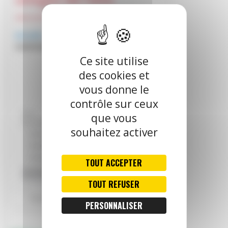
Ce site utilise
des cookies et
vous donne le
contrôle sur ceux
que vous
souhaitez activer
TOUT ACCEPTER
TOUT REFUSER
PERSONNALISER