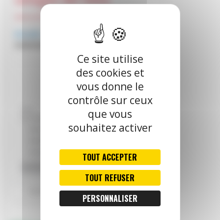
Ce site utilise
des cookies et
vous donne le
contrôle sur ceux
que vous
souhaitez activer
TOUT ACCEPTER
TOUT REFUSER
PERSONNALISER