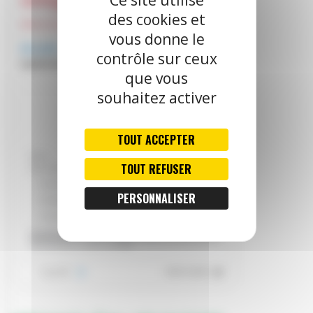
des cookies et
vous donne le
contrôle sur ceux
que vous
souhaitez activer
TOUT ACCEPTER
TOUT REFUSER
PERSONNALISER