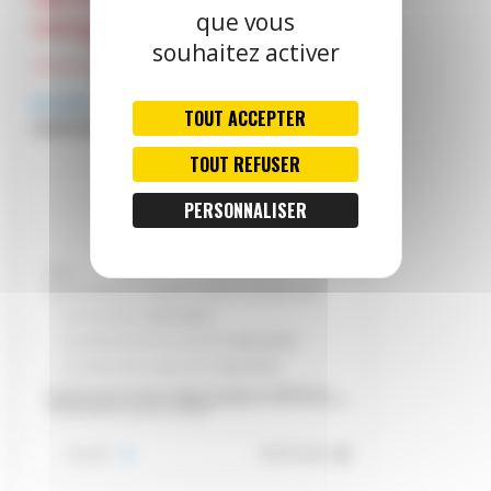
que vous
souhaitez activer
TOUT ACCEPTER
TOUT REFUSER
PERSONNALISER