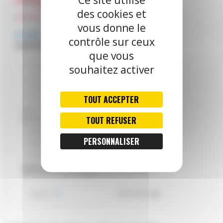
des cookies et
vous donne le
contrôle sur ceux
que vous
souhaitez activer
TOUT ACCEPTER
TOUT REFUSER
PERSONNALISER