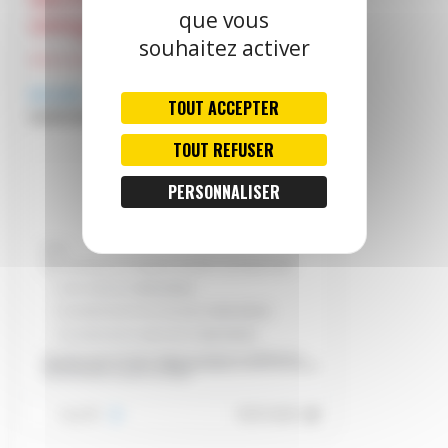
que vous
souhaitez activer
TOUT ACCEPTER
TOUT REFUSER
PERSONNALISER