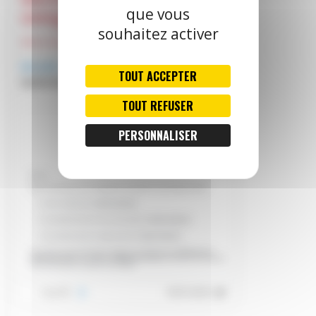
que vous
souhaitez activer
TOUT ACCEPTER
TOUT REFUSER
PERSONNALISER