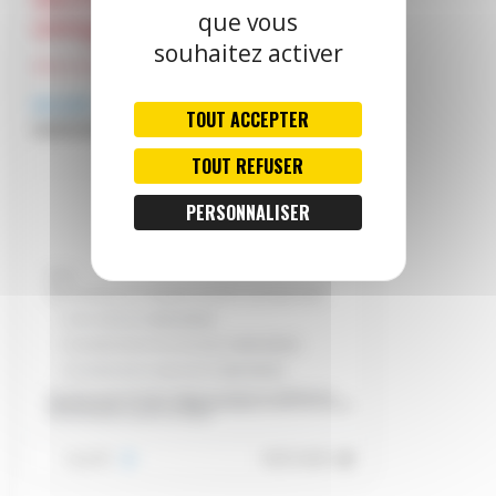
que vous
souhaitez activer
TOUT ACCEPTER
TOUT REFUSER
PERSONNALISER