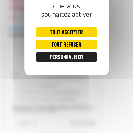
que vous
souhaitez activer
TOUT ACCEPTER
TOUT REFUSER
PERSONNALISER