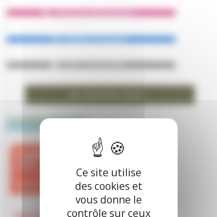
Démarches administratives
Bulletins municipaux
École - Portail familles
Restauration scolaire
PANNEAUPOCKET
Ce site utilise
des cookies et
vous donne le
contrôle sur ceux