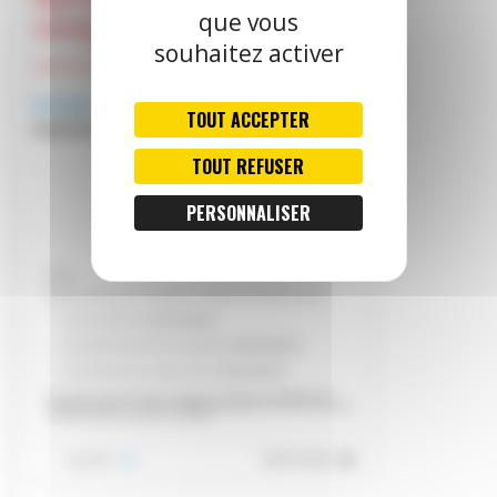
que vous
souhaitez activer
TOUT ACCEPTER
TOUT REFUSER
PERSONNALISER