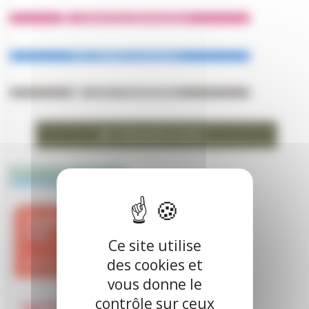
Démarches administratives
Bulletins municipaux
École - Portail familles
Restauration scolaire
PANNEAUPOCKET
Ce site utilise
des cookies et
vous donne le
contrôle sur ceux