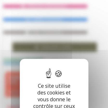
Démarches administratives
Bulletins municipaux
École - Portail familles
Restauration scolaire
PANNEAUPOCKET
Ce site utilise
des cookies et
vous donne le
contrôle sur ceux