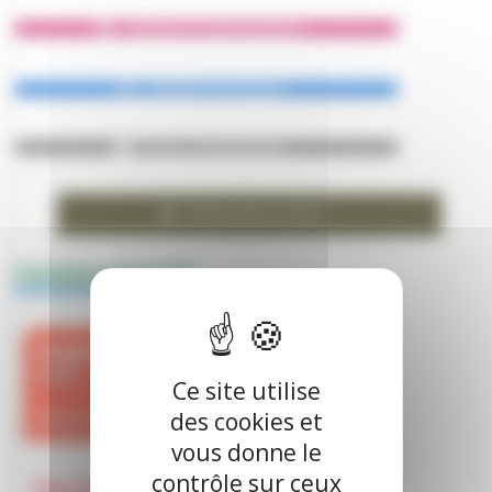
Démarches administratives
Bulletins municipaux
École - Portail familles
Restauration scolaire
PANNEAUPOCKET
Ce site utilise
des cookies et
vous donne le
contrôle sur ceux