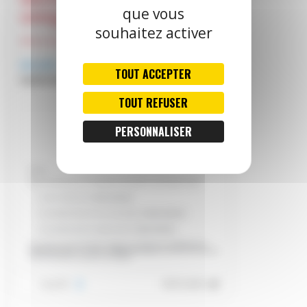
que vous
souhaitez activer
TOUT ACCEPTER
TOUT REFUSER
PERSONNALISER