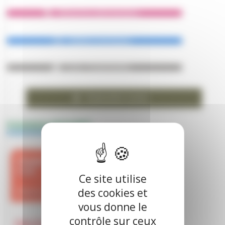
Démarches administratives
Bulletins municipaux
École - Portail familles
Restauration scolaire
PANNEAUPOCKET
Ce site utilise
des cookies et
vous donne le
contrôle sur ceux