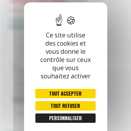
Ce site utilise
des cookies et
vous donne le
contrôle sur ceux
que vous
souhaitez activer
TOUT ACCEPTER
TOUT REFUSER
PERSONNALISER