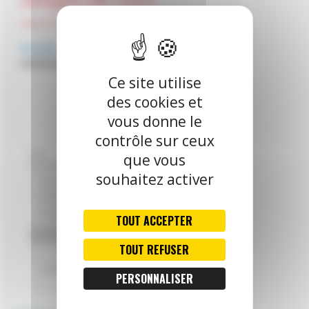
Ce site utilise
des cookies et
vous donne le
contrôle sur ceux
que vous
souhaitez activer
TOUT ACCEPTER
TOUT REFUSER
PERSONNALISER