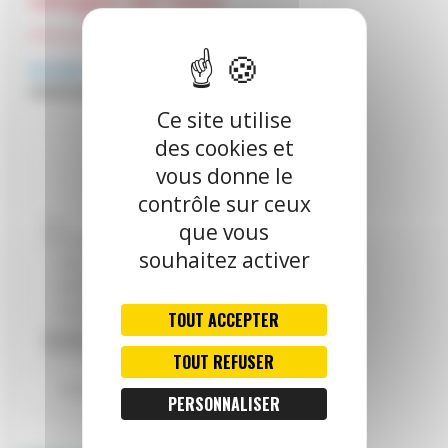
Ce site utilise
des cookies et
vous donne le
contrôle sur ceux
que vous
souhaitez activer
TOUT ACCEPTER
TOUT REFUSER
PERSONNALISER