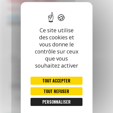
Ce site utilise
des cookies et
vous donne le
contrôle sur ceux
que vous
souhaitez activer
TOUT ACCEPTER
TOUT REFUSER
PERSONNALISER