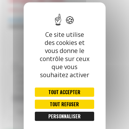
Ce site utilise
des cookies et
vous donne le
contrôle sur ceux
que vous
souhaitez activer
TOUT ACCEPTER
TOUT REFUSER
PERSONNALISER