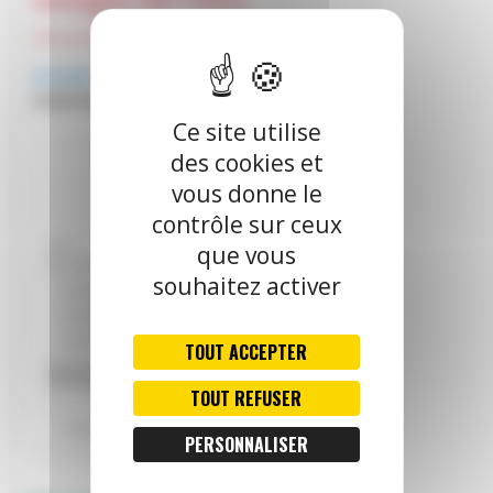
Ce site utilise
des cookies et
vous donne le
contrôle sur ceux
que vous
souhaitez activer
TOUT ACCEPTER
TOUT REFUSER
PERSONNALISER