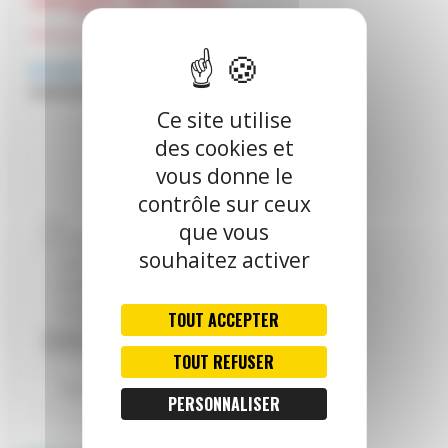
Ce site utilise
des cookies et
vous donne le
contrôle sur ceux
que vous
souhaitez activer
TOUT ACCEPTER
TOUT REFUSER
PERSONNALISER