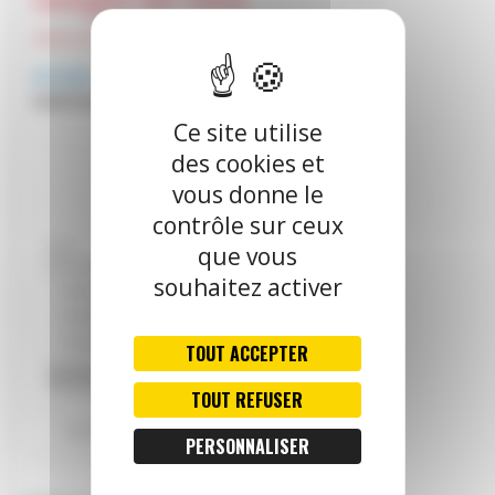
Ce site utilise
des cookies et
vous donne le
contrôle sur ceux
que vous
souhaitez activer
TOUT ACCEPTER
TOUT REFUSER
PERSONNALISER