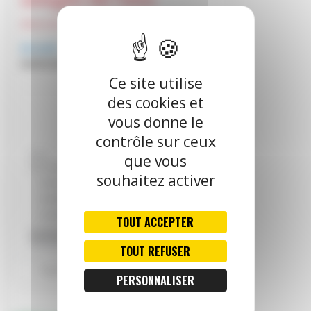
Ce site utilise
des cookies et
vous donne le
contrôle sur ceux
que vous
souhaitez activer
TOUT ACCEPTER
TOUT REFUSER
PERSONNALISER