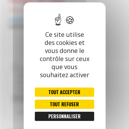
Ce site utilise
des cookies et
vous donne le
contrôle sur ceux
que vous
souhaitez activer
TOUT ACCEPTER
TOUT REFUSER
PERSONNALISER