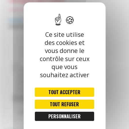
Ce site utilise
des cookies et
vous donne le
contrôle sur ceux
que vous
souhaitez activer
TOUT ACCEPTER
TOUT REFUSER
PERSONNALISER