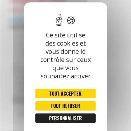
Ce site utilise
des cookies et
vous donne le
contrôle sur ceux
que vous
souhaitez activer
TOUT ACCEPTER
TOUT REFUSER
PERSONNALISER