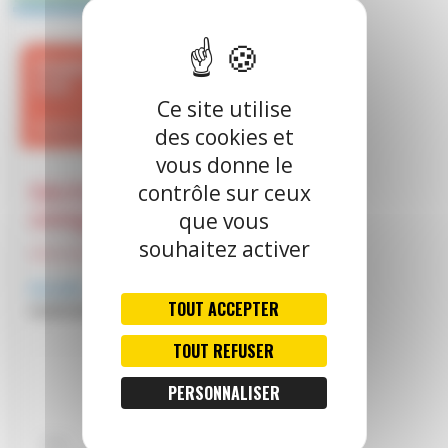
Ce site utilise
des cookies et
vous donne le
contrôle sur ceux
que vous
souhaitez activer
TOUT ACCEPTER
TOUT REFUSER
PERSONNALISER