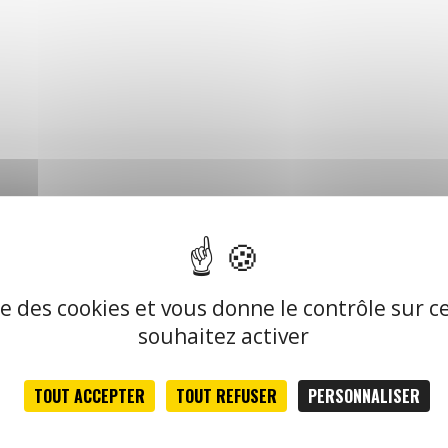
ise des cookies et vous donne le contrôle sur 
souhaitez activer
TOUT ACCEPTER
TOUT REFUSER
PERSONNALISER