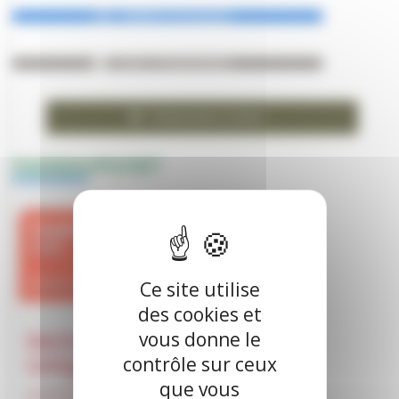
Bulletins municipaux
École - Portail familles
Restauration scolaire
PANNEAUPOCKET
Ce site utilise
des cookies et
vous donne le
contrôle sur ceux
que vous