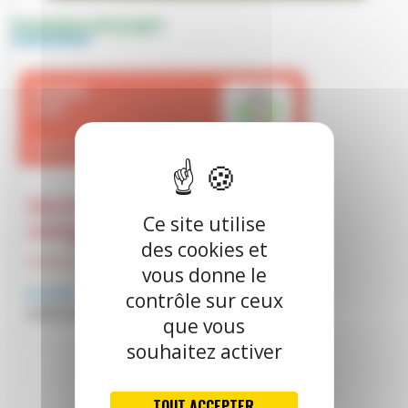
PANNEAUPOCKET
Ce site utilise
des cookies et
vous donne le
contrôle sur ceux
que vous
souhaitez activer
TOUT ACCEPTER