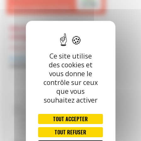
Ce site utilise
des cookies et
vous donne le
contrôle sur ceux
que vous
souhaitez activer
TOUT ACCEPTER
TOUT REFUSER