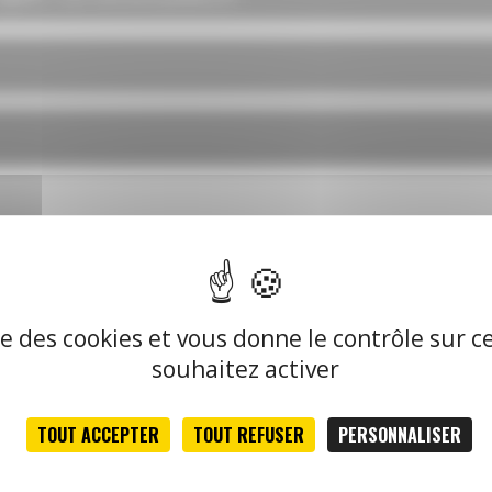
ise des cookies et vous donne le contrôle sur 
souhaitez activer
TOUT ACCEPTER
TOUT REFUSER
PERSONNALISER