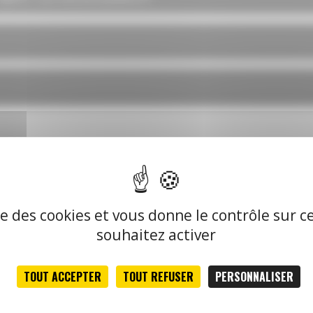
ise des cookies et vous donne le contrôle sur 
souhaitez activer
TOUT ACCEPTER
TOUT REFUSER
PERSONNALISER