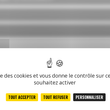
ise des cookies et vous donne le contrôle sur 
souhaitez activer
TOUT ACCEPTER
TOUT REFUSER
PERSONNALISER