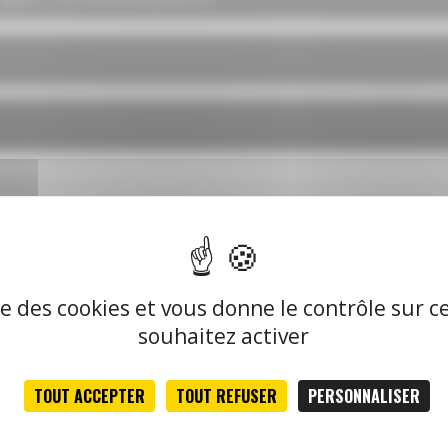
ise des cookies et vous donne le contrôle sur 
souhaitez activer
TOUT ACCEPTER
TOUT REFUSER
PERSONNALISER