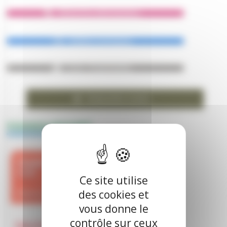
Démarches administratives
Bulletins municipaux
École - Portail familles
Restauration scolaire
PANNEAUPOCKET
Ce site utilise
des cookies et
vous donne le
contrôle sur ceux