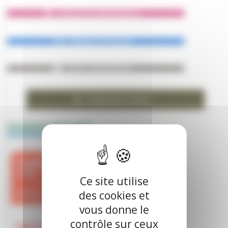
Démarches administratives
Bulletins municipaux
École - Portail familles
Restauration scolaire
PANNEAUPOCKET
Ce site utilise
des cookies et
vous donne le
contrôle sur ceux