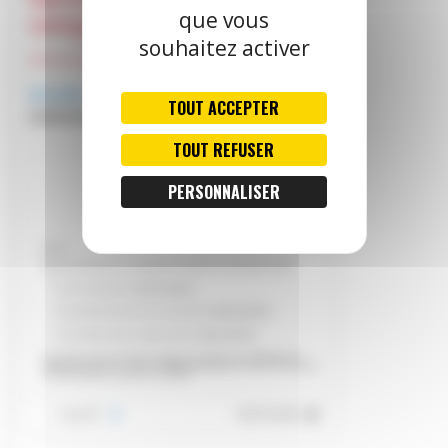
que vous
souhaitez activer
TOUT ACCEPTER
TOUT REFUSER
PERSONNALISER