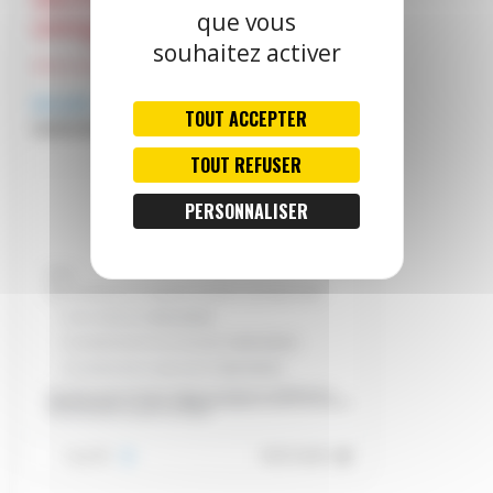
que vous
souhaitez activer
TOUT ACCEPTER
TOUT REFUSER
PERSONNALISER