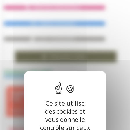
Démarches administratives
Bulletins municipaux
École - Portail familles
Restauration scolaire
PANNEAUPOCKET
Ce site utilise
des cookies et
vous donne le
contrôle sur ceux