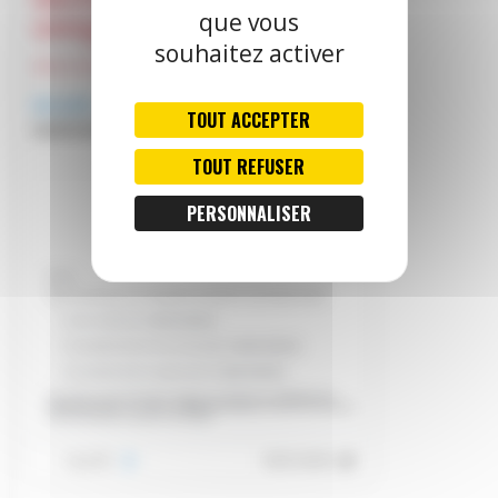
que vous
souhaitez activer
TOUT ACCEPTER
TOUT REFUSER
PERSONNALISER