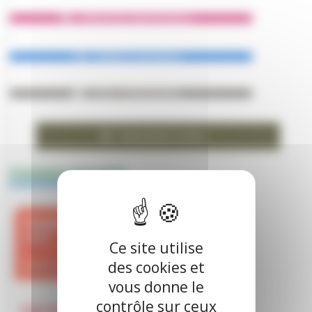
Démarches administratives
Bulletins municipaux
École - Portail familles
Restauration scolaire
PANNEAUPOCKET
Ce site utilise
des cookies et
vous donne le
contrôle sur ceux