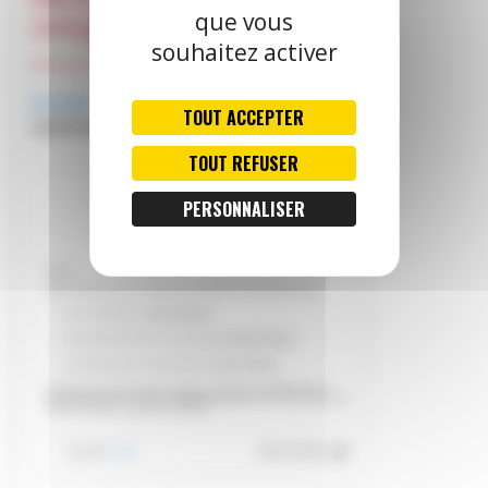
que vous
souhaitez activer
TOUT ACCEPTER
TOUT REFUSER
PERSONNALISER