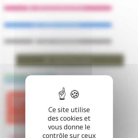
Démarches administratives
Bulletins municipaux
École - Portail familles
Restauration scolaire
PANNEAUPOCKET
Ce site utilise
des cookies et
vous donne le
contrôle sur ceux