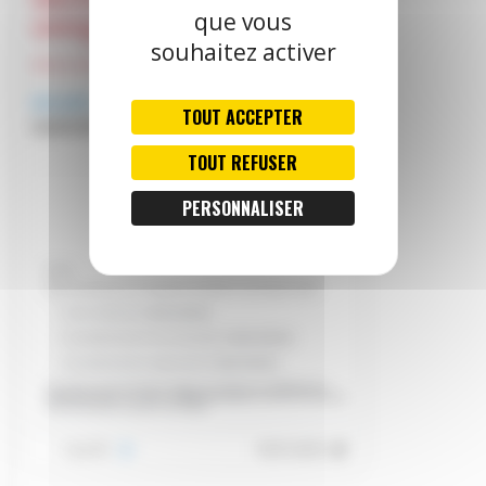
que vous
souhaitez activer
TOUT ACCEPTER
TOUT REFUSER
PERSONNALISER