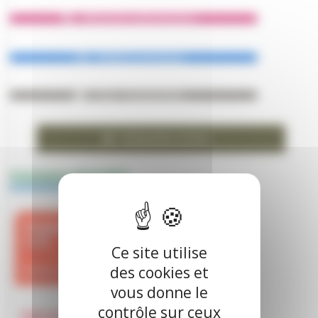
Démarches administratives
Bulletins municipaux
École - Portail familles
Restauration scolaire
PANNEAUPOCKET
Ce site utilise
des cookies et
vous donne le
contrôle sur ceux