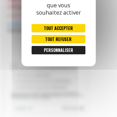
que vous
souhaitez activer
TOUT ACCEPTER
TOUT REFUSER
PERSONNALISER