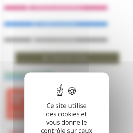
Démarches administratives
Bulletins municipaux
École - Portail familles
Restauration scolaire
PANNEAUPOCKET
Ce site utilise
des cookies et
vous donne le
contrôle sur ceux