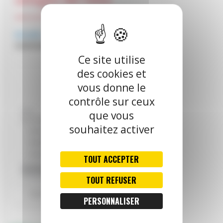
Ce site utilise
des cookies et
vous donne le
contrôle sur ceux
que vous
souhaitez activer
TOUT ACCEPTER
TOUT REFUSER
PERSONNALISER