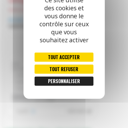
des cookies et
vous donne le
contrôle sur ceux
que vous
souhaitez activer
TOUT ACCEPTER
TOUT REFUSER
PERSONNALISER