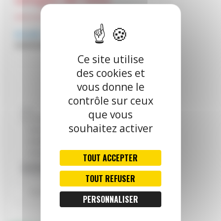
Ce site utilise
des cookies et
vous donne le
contrôle sur ceux
que vous
souhaitez activer
TOUT ACCEPTER
TOUT REFUSER
PERSONNALISER